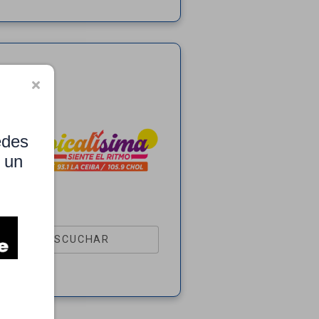
edes
n un
ESCUCHAR