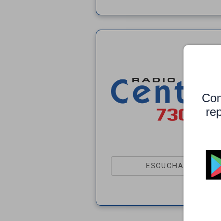
Con
rep
ESCUCHAR